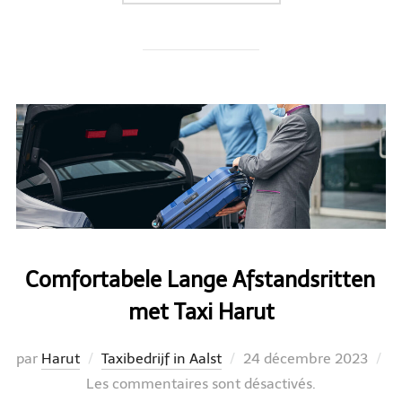
Comfortabele Lange Afstandsritten
met Taxi Harut
Publié
par
Harut
Taxibedrijf in Aalst
24 décembre 2023
le
Les commentaires sont désactivés.