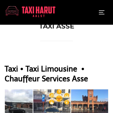
Ga
naar
TOGGL
de
inhoud
TAXI ASSE
Taxi • Taxi Limousine •
Chauffeur Services Asse