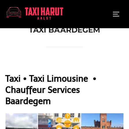
Ga
naar
TOGGL
de
inhoud
TAXI BAARDEGEM
Taxi • Taxi Limousine •
Chauffeur Services
Baardegem