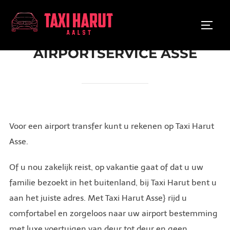
Ga
naar
TOGGL
de
inhoud
AIRPORTSERVICE ASSE
Voor een airport transfer kunt u rekenen op Taxi Harut
Asse.
Of u nou zakelijk reist, op vakantie gaat of dat u uw
familie bezoekt in het buitenland, bij Taxi Harut bent u
aan het juiste adres. Met Taxi Harut Asse} rijd u
comfortabel en zorgeloos naar uw airport bestemming
met luxe voertuigen van deur tot deur en geen